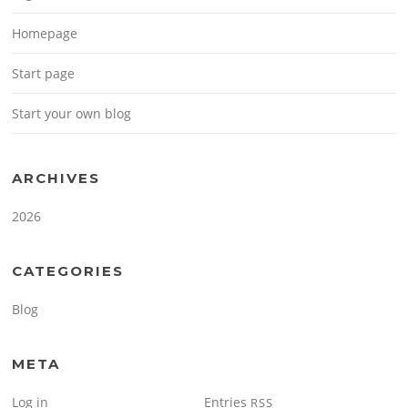
Homepage
Start page
Start your own blog
ARCHIVES
2026
CATEGORIES
Blog
META
Log in
Entries
RSS