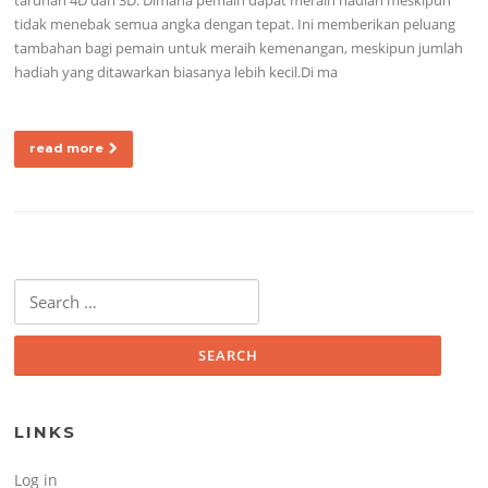
tidak menebak semua angka dengan tepat. Ini memberikan peluang
tambahan bagi pemain untuk meraih kemenangan, meskipun jumlah
hadiah yang ditawarkan biasanya lebih kecil.Di ma
read more
Search for:
LINKS
Log in